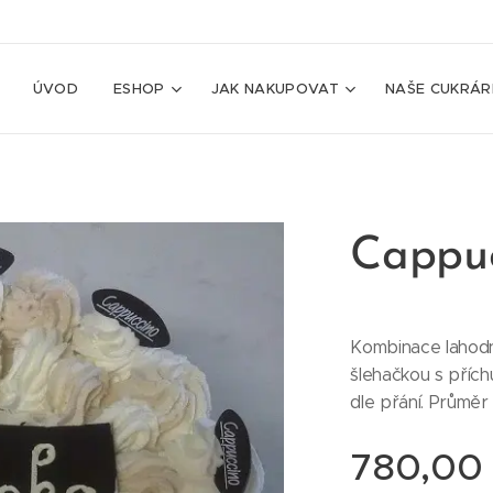
ÚVOD
ESHOP
JAK NAKUPOVAT
NAŠE CUKRÁR
Cappuc
Kombinace lahod
šlehačkou s přích
dle přání. Průmě
780,00