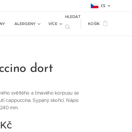
CS
HLEDAT
NY
ALERGENY
VÍCE
KOŠÍK
cino dort
ného světlého a tmavého korpusu se
utí cappuccina. Sypaný skořicí. Nápis
r 240 mm.
Kč