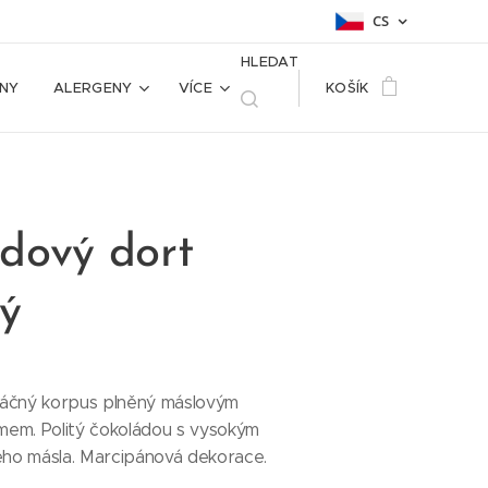
CS
HLEDAT
NY
ALERGENY
VÍCE
KOŠÍK
dový dort
ý
láčný korpus plněný máslovým
em. Politý čokoládou s vysokým
ho másla. Marcipánová dekorace.