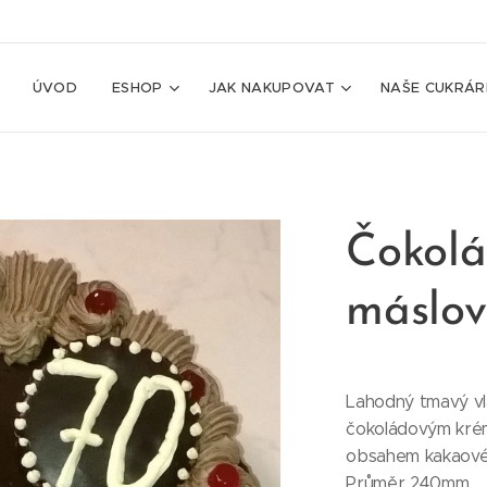
ÚVOD
ESHOP
JAK NAKUPOVAT
NAŠE CUKRÁR
Čokolá
máslov
Lahodný tmavý v
čokoládovým krém
obsahem kakaové
Průměr 240mm.