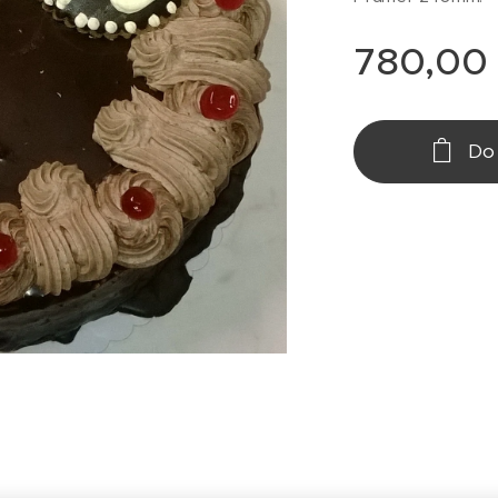
780,00
Do