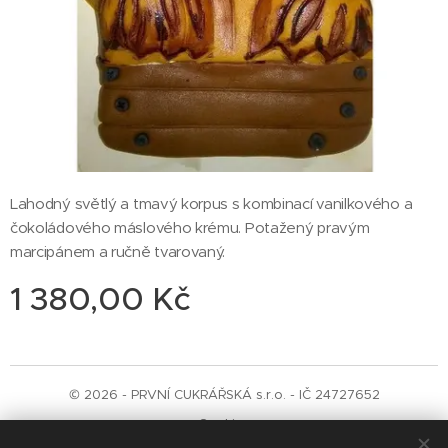
Lahodný světlý a tmavý korpus s kombinací vanilkového a
čokoládového máslového krému. Potažený pravým
marcipánem a ručně tvarovaný.
1 380,00
Kč
© 2026 - PRVNÍ CUKRÁŘSKÁ s.r.o. - IČ 24727652
Cookies