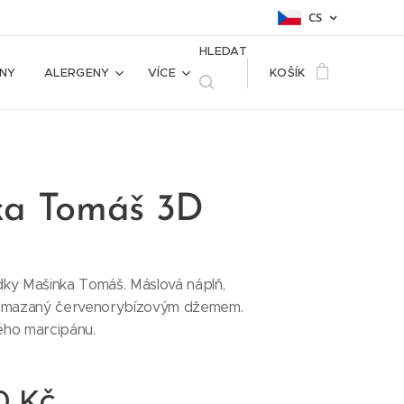
CS
HLEDAT
NY
ALERGENY
VÍCE
KOŠÍK
ka Tomáš 3D
ky Mašinka Tomáš. Máslová náplň,
romazaný červenorybízovým džemem.
ého marcipánu.
0
Kč