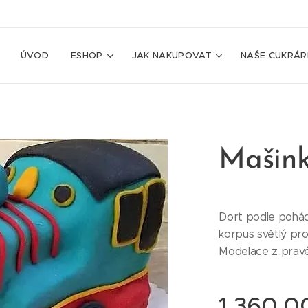
ÚVOD
ESHOP
JAK NAKUPOVAT
NAŠE CUKRÁR
Mašin
Dort podle pohád
korpus světlý p
Modelace z prav
1 360,0