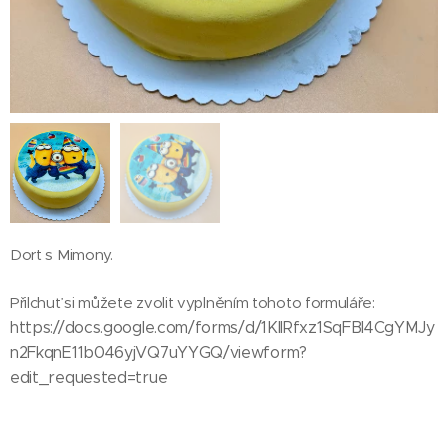
Dort s Mimony.
Přilchuť si můžete zvolit vyplněním tohoto formuláře:
https://docs.google.com/forms/d/1KIIRfxz1SqFBl4CgYMJy
n2FkqnE11b046yjVQ7uYYGQ/viewform?
edit_requested=true