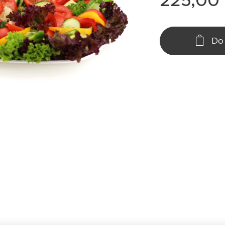
225,00
Do