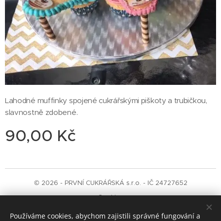
Lahodné muffinky spojené cukrářskými piškoty a trubičkou,
slavnostně zdobené.
90,00
Kč
© 2026 - PRVNÍ CUKRÁŘSKÁ s.r.o. - IČ 24727652
Cookies
Používáme cookies, abychom zajistili správné fungování a
Jazyky