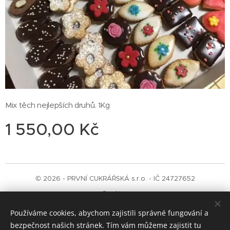
Mix těch nejlepších druhů. 1Kg
1 550,00
Kč
© 2026 - PRVNÍ CUKRÁŘSKÁ s.r.o. - IČ 24727652
Cookies
Používáme cookies, abychom zajistili správné fungování a
Jazyky
bezpečnost našich stránek. Tím vám můžeme zajistit tu
Čeština
English