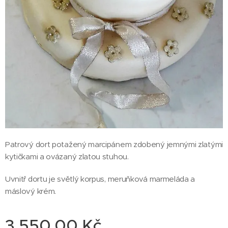
Patrový dort potažený marcipánem zdobený jemnými zlatými
kytičkami a ovázaný zlatou stuhou.
Uvnitř dortu je světlý korpus, meruňková marmeláda a
máslový krém.
3 550,00
Kč